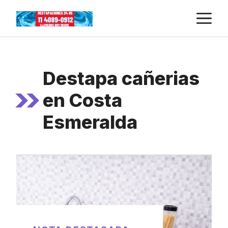
Skip
M
to
content
Destapa cañerias
en Costa
Esmeralda