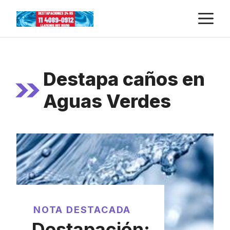
Skip
M
to
content
Destapa caños en
Aguas Verdes
NOTA DESTACADA
Destapación: