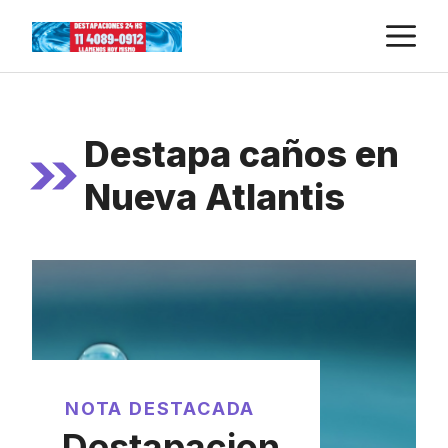
Skip
M
to
content
Destapa caños en
Nueva Atlantis
NOTA DESTACADA
Destapacion