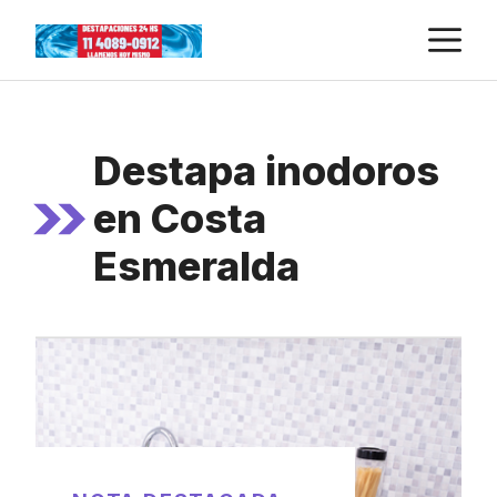
Skip
M
to
content
Destapa inodoros
en Costa
Esmeralda