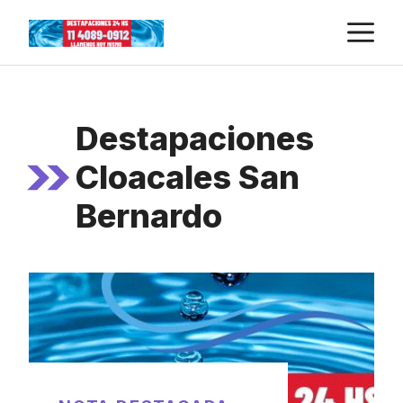
Skip
M
to
content
Destapaciones
Cloacales San
Bernardo