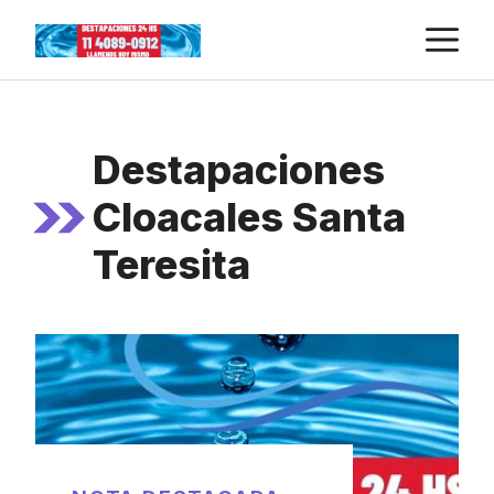
Skip
M
to
content
Destapaciones
Cloacales Santa
Teresita