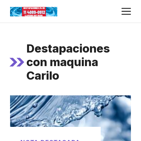
Skip
M
to
content
Destapaciones
con maquina
Carilo