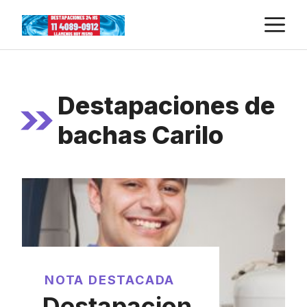
Skip
M
to
content
Destapaciones de
bachas Carilo
NOTA DESTACADA
Destapacion