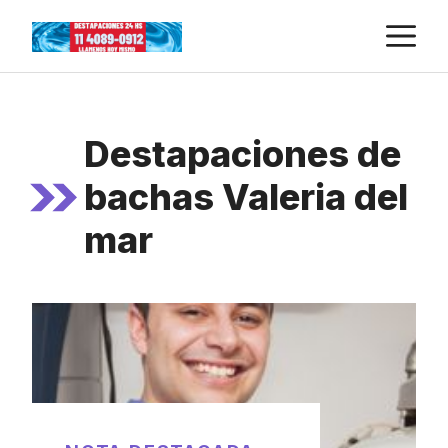
Skip
M
to
content
Destapaciones de
bachas Valeria del
mar