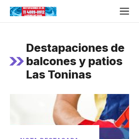
Skip
M
to
content
Destapaciones de
balcones y patios
Las Toninas