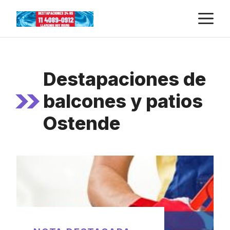
Skip
M
to
content
Destapaciones de
balcones y patios
Ostende