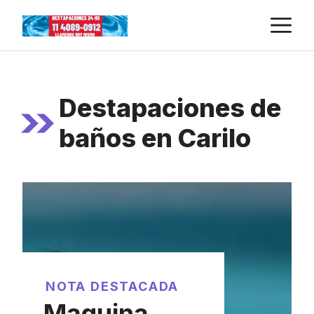
Skip
M
to
content
Destapaciones de
baños en Carilo
NOTA DESTACADA
Maquina