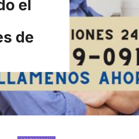
o el
es de