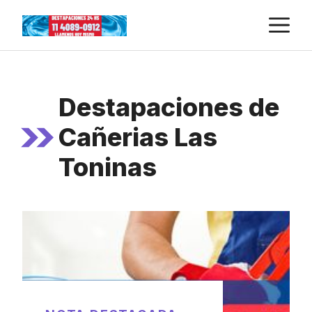
Skip
M
to
content
Destapaciones de
Cañerias Las
Toninas