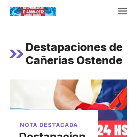
Skip
M
to
content
Destapaciones de
Cañerias Ostende
NOTA DESTACADA
Destapacion