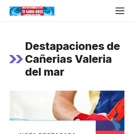
Skip
M
to
content
Destapaciones de
Cañerias Valeria
del mar