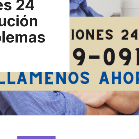
es 24
lución
blemas