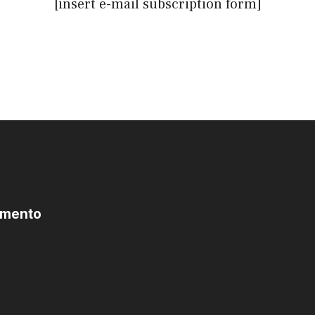
[insert e-mail subscription form]
omento