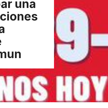
ar una
uciones
a
e
omun