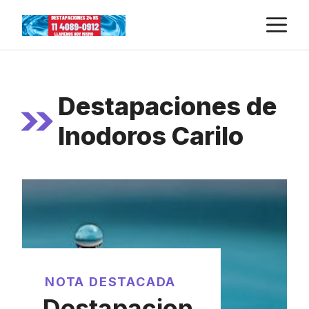
Skip
M
to
content
Destapaciones de
Inodoros Carilo
NOTA DESTACADA
Destapacion