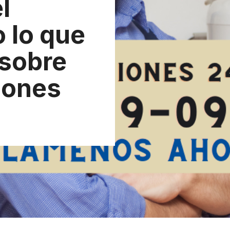
l
 lo que
sobre
iones