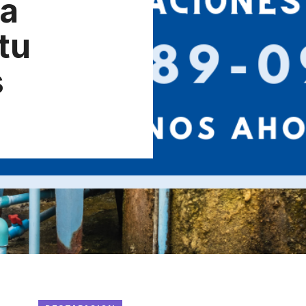
la
 tu
s