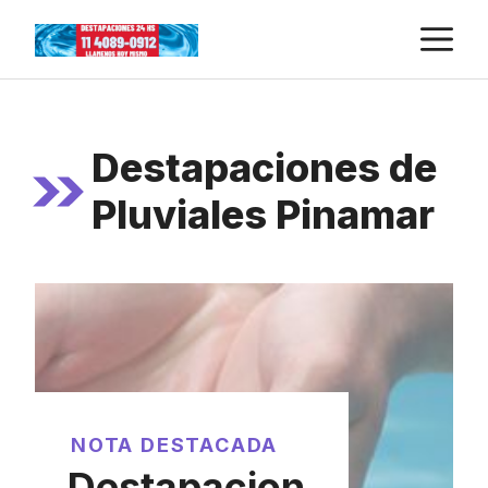
Skip
M
to
content
Destapaciones de
Pluviales Pinamar
NOTA DESTACADA
Destapacion