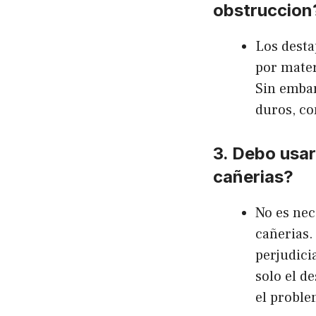
obstruccion
Los desta
por mater
Sin embar
duros, co
3. Debo usa
cañerias?
No es nec
cañerias.
perjudici
solo el d
el proble