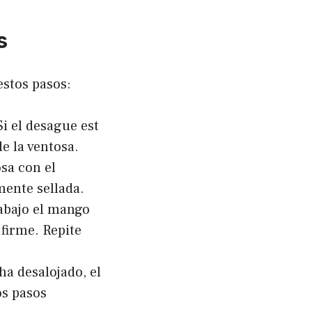
s
estos pasos:
i el desague est
de la ventosa.
osa con el
ente sellada.
abajo el mango
 firme. Repite
ha desalojado, el
os pasos