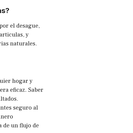
as?
 por el desague,
articulas, y
ias naturales.
uier hogar y
ra eficaz. Saber
ltados.
entes seguro al
anero
 de un flujo de