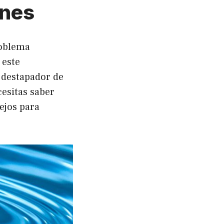
ones
roblema
 este
 destapador de
cesitas saber
ejos para