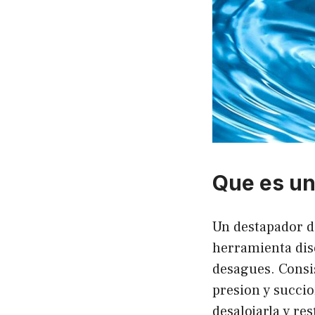
Que es un
Un destapador d
herramienta dis
desagues. Consis
presion y succio
desalojarla y re