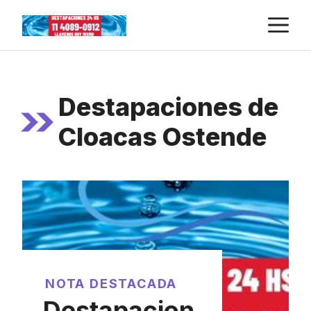
Skip
M
to
content
Destapaciones de
Cloacas Ostende
NOTA DESTACADA
Destapacion