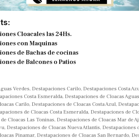
ts:
iones Cloacales las 24Hs.
iones con Maquinas
iones de Bachas de cocinas
iones de Balcones o Patios
Aguas Verdes
,
Destapaciones Carilo
,
Destapaciones Costa Az
apaciones Costa Esmeralda
,
Destapaciones de Cloacas Agua
loacas Carilo
,
Destapaciones de Cloacas Costa Azul
,
Destapac
apaciones de Cloacas Costa Esmeralda
,
Destapaciones de Clo
 de Cloacas Las Toninas
,
Destapaciones de Cloacas Mar de A
yu
,
Destapaciones de Cloacas Nueva Atlantis
,
Destapaciones 
loacas Pinamar
,
Destapaciones de Cloacas San Bernardo
,
De