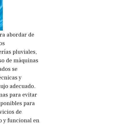
ara abordar de
os
rías pluviales,
 uso de máquinas
ados se
écnicas y
lujo adecuado.
as para evitar
sponibles para
vicios de
o y funcional en