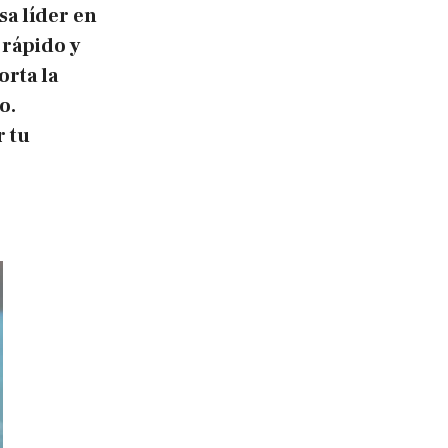
a líder en
 rápido y
rta la
o.
r tu