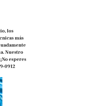
io, los
écnicas más
decuadamente
a. Nuestro
 ¡No esperes
89-0912