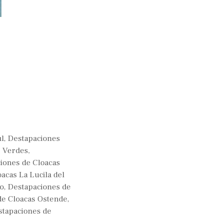
ul
,
Destapaciones
s Verdes
,
iones de Cloacas
acas La Lucila del
jo
,
Destapaciones de
de Cloacas Ostende
,
stapaciones de