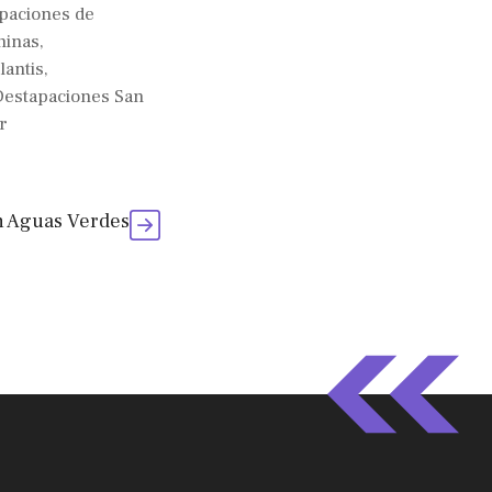
paciones de
ninas
,
lantis
,
Destapaciones San
r
n Aguas Verdes