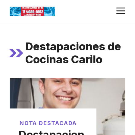
Skip
M
to
content
Destapaciones de
Cocinas Carilo
NOTA DESTACADA
Destapacion