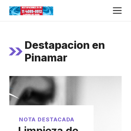
Skip
M
to
content
Destapacion en
Pinamar
NOTA DESTACADA
Limpieza de